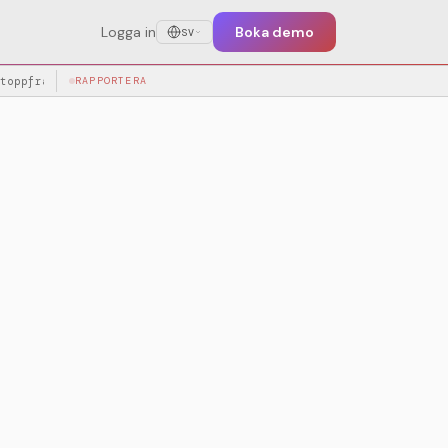
Logga in
Boka demo
SV
toppfrågor
RAPPORTERA