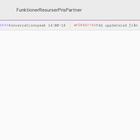
Funktioner
Resurser
Pris
Partner
SERA
Konversationspeak 14:00–16:00
FÖRBÄTTRA
FAQ uppdaterad från 