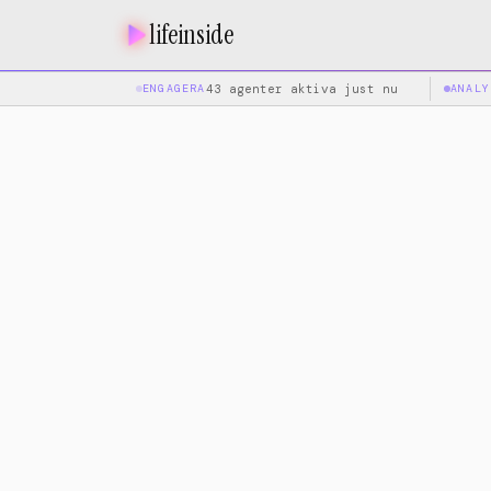
lifeinside
ENGAGERA
43 agenter aktiva just nu
ANALY