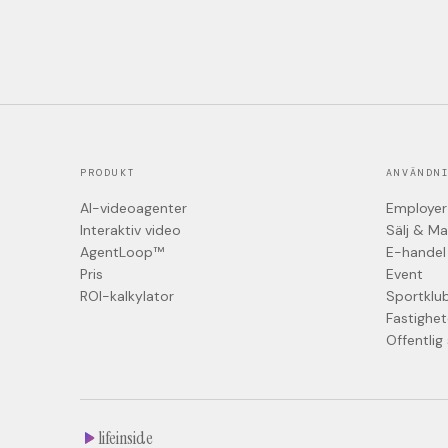
PRODUKT
ANVÄNDN
AI-videoagenter
Employer
Interaktiv video
Sälj & M
AgentLoop™
E-handel
Pris
Event
ROI-kalkylator
Sportklu
Fastighet
Offentlig
lifeinside