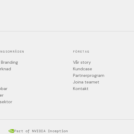
INGSOMRÅDEN
FÖRETAG
 Branding
Vår story
arknad
Kundcase
Partnerprogram
Joina teamet
bbar
Kontakt
er
 sektor
Part of NVIDIA Inception