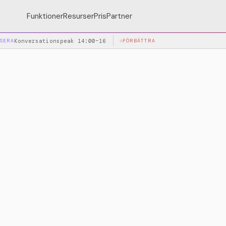
Funktioner
Resurser
Pris
Partner
SERA
Konversationspeak 14:00–16:00
FÖRBÄTTRA
FAQ uppdaterad från 