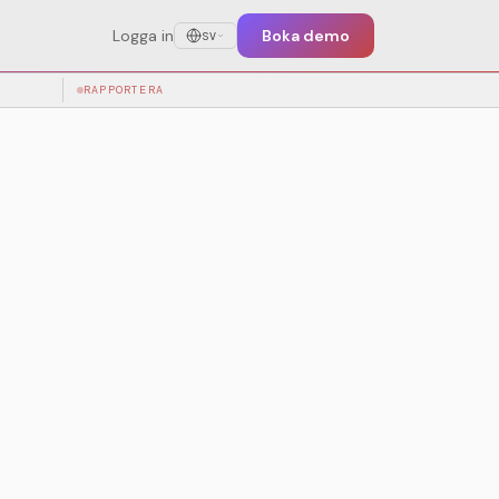
Logga in
Boka demo
SV
toppfrågor
RAPPORTERA