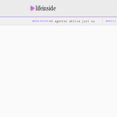
lifeinside
ENGAGERA
43 agenter aktiva just nu
ANALY