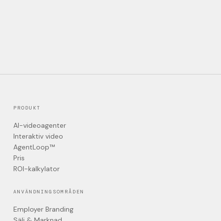
PRODUKT
AI-videoagenter
Interaktiv video
AgentLoop™
Pris
ROI-kalkylator
ANVÄNDNINGSOMRÅDEN
Employer Branding
Sälj & Marknad