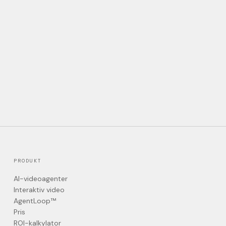
PRODUKT
AI-videoagenter
Interaktiv video
AgentLoop™
Pris
ROI-kalkylator