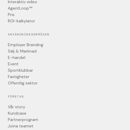
Interaktiv video
AgentLoop™
Pris
ROI-kalkylator
ANVÄNDNINGSOMRÅDEN
Employer Branding
Sälj & Marknad
E-handel
Event
Sportklubbar
Fastigheter
Offentlig sektor
FÖRETAG
Vår story
Kundcase
Partnerprogram
Joina teamet